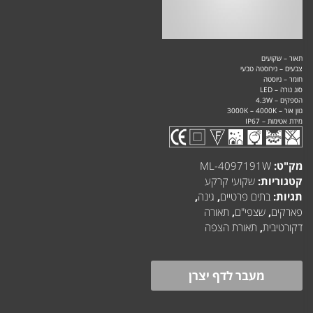
תאור – שקועים
צבעים – נירוסטה טבעי
חומר – ניוסטה
סוג נורה – LED
הספקים – 4.3W
גוון אור – 3000K – 4000K
מידת אטימות – IP67
מק"ט:
ML-4097191W
קטגוריות:
שקועי קרקע
תגיות:
בתים פרטיים
,
גינה
,
פארקים
,
שצפי"ם
,
תאורה
דקורטיבית
,
תאורת הצפה
מעבר לדף יצרן