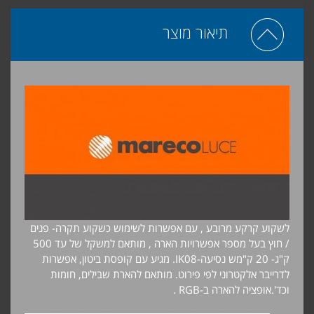
תיאור מוצר
לשקוע קרקע מרובע , עם אפשרות לשימוש כשקוע תקרה- פנים
/ חוץ בעל מספר אפשרויות הארה , מותאם למשקל של עד 500
ק"ג- 20 ק"מש נסיעה-IK08.
מגיע עם קופסת ביטון, אפשרות
לדרייבר אלקטרוני לפי פירוט.
מותאם להארת שבילים, חומות
וכד'.אופציה להארה ב-RGB .