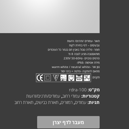
תאור -עמודים /תרנים/ זרועות
צבעיםים – לפי בחירת לקוח
חומר- פלדה טבול באבץ חם בגמר כל העיבודים
מותאםגובה-מגיע לגובה 8 מ'
פרטים טכניים -230V 50-60Hz
מידת אטימות -IP66-
גוון אור –warm white / neutral white
מתאם להתקנה -פלטה + ברגי יסוד
תקנים:
מק"ט:
rdra-100
קטגוריות:
עמודי רחוב
,
עמודים/תרנים/זרועות
תגיות:
עמודים
,
רמזורים
,
תאורת כבישים
,
תאורת רחוב
מעבר לדף יצרן