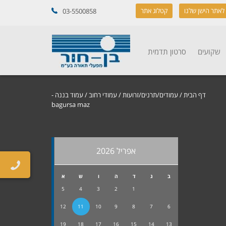
לאתר הישן שלנו
קטלוג אתר
03-5500858
שקועים
סרטון תדמית
דף הבית
/
עמודים/תרנים/זרועות
/
עמודי רחוב
/ עמוד בננה -
bagursa maz
אפריל 2026
ב
ג
ד
ה
ו
ש
א
5
4
3
2
1
12
11
10
9
8
7
6
19
18
17
16
15
14
13