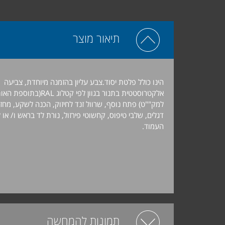
תיאור מוצר
הינו כולל פלטת יסוד.צבע עליון בהזמנה מיוחדת, צביעה
למק""ט)
פתח נוסף, שרוול זנד לחיזוק, הכנה לשקע, מחזי
דגלים, שלבי טיפוס, קחשוטי פירזול, נורת לד בראש ו/ או 
העמוד.
תמונות להמחשה