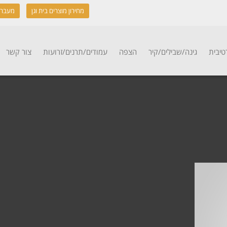
מחירון מוצרים בית וגן
מעבר 
טיבית
גינה/שבילים/קיר
הצפה
עמודים/תרנים/זרועות
צור קשר