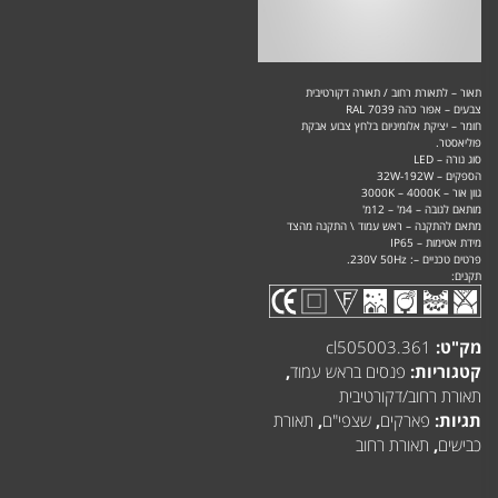
תאור – לתאורת רחוב / תאורה דקורטיבית
צבעים – אפור כהה RAL 7039
חומר – יציקת אלומיניום בלחץ צבוע אבקת
פוליאסטר.
סוג נורה – LED
הספקים – 32W-192W
גוון אור – 3000K – 4000K
מותאם לגובה – 4מ' – 12מ'
מתאם להתקנה – ראש עמוד \ התקנה מהצד
מידת אטימות – IP65
פרטים טכניים –: 230V 50Hz.
תקנים:
מק"ט:
cl505003.361
קטגוריות:
פנסים בראש עמוד
,
תאורת רחוב/דקורטיבית
תגיות:
פארקים
,
שצפי"ם
,
תאורת
כבישים
,
תאורת רחוב