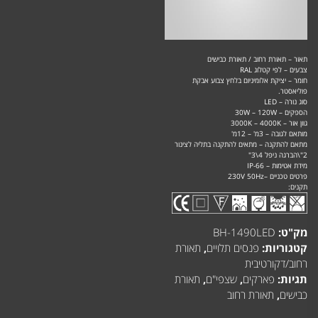
תאור – תאורת רחוב / תאורת כבישים
צבעים – לפי קטלוג RAL
חומר – יציקת אלומיניום בלחץ צבוע אבקת
פוליאסטר.
סוג נורה – LED
הספקים – 30W – 120W
גוון אור – 3000K – 4000K
מותאם לגובה – 3מ' – 12מ'
מתאם להתקנה – מתאים להתקנה בתליה לצינור
2"\הברגה ניפל 4\3"
מידת אטימות – IP-66
פרטים טכניים –230V 50Hz
תקנים:
מק"ט:
BH-1490LED
קטגוריות:
פנסים תלויים
,
תאורת
רחוב/דקורטיבית
תגיות:
פארקים
,
שצפי"ם
,
תאורת
כבישים
,
תאורת רחוב