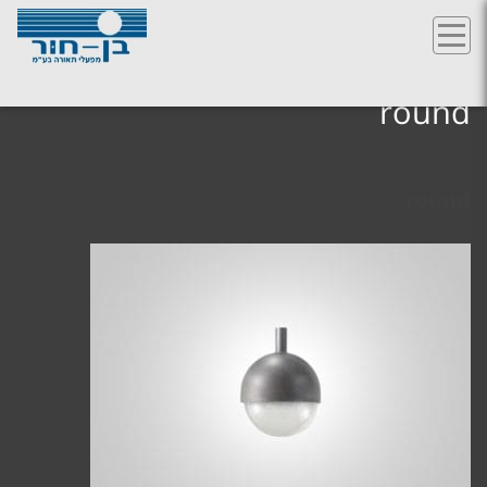
Ski
t
round
conten
round