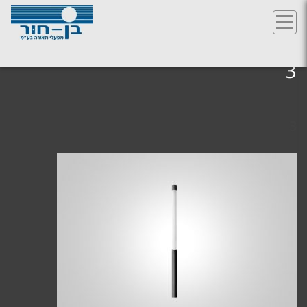
Ski
t
3
conten
3