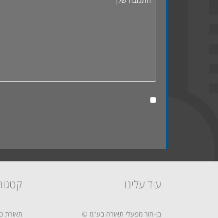
עוד עלינו
קטגור
בן-חור מפעלי תאורה בע"מ ©
תאורת כב