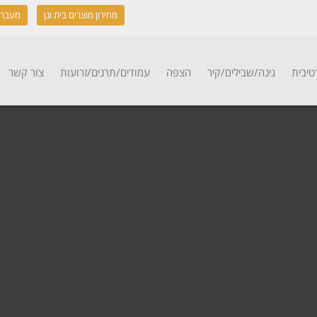
מחירון מוצרים בית וגן
מעבר 
טיבית
גינה/שבילים/קיר
הצפה
עמודים/תרנים/זרועות
צור קשר