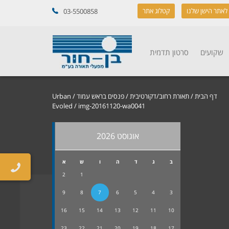
לאתר הישן שלנו
קטלוג אתר
03-5500858
שקועים
סרטון תדמית
דף הבית
/
תאורת רחוב/דקורטיבית
/
פנסים בראש עמוד
/
Urban
Evoled
/ img-20161120-wa0041
אוגוסט 2026
ב
ג
ד
ה
ו
ש
א
2
1
9
8
7
6
5
4
3
16
15
14
13
12
11
10
23
22
21
20
19
18
17