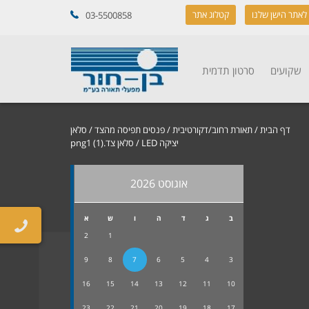
לאתר הישן שלנו
קטלוג אתר
03-5500858
שקועים
סרטון תדמית
דף הבית
/
תאורת רחוב/דקורטיבית
/
פנסים תפיסה מהצד
/
סלאן
יציקה LED
/ סלאן צד.png1 (1)
אוגוסט 2026
ב
ג
ד
ה
ו
ש
א
2
1
9
8
7
6
5
4
3
16
15
14
13
12
11
10
23
22
21
20
19
18
17