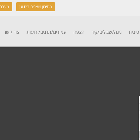
מחירון מוצרים בית וגן
מעבר 
טיבית
גינה/שבילים/קיר
הצפה
עמודים/תרנים/זרועות
צור קשר