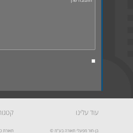
עוד עלינו
קטגור
בן-חור מפעלי תאורה בע"מ ©
תאורת כב