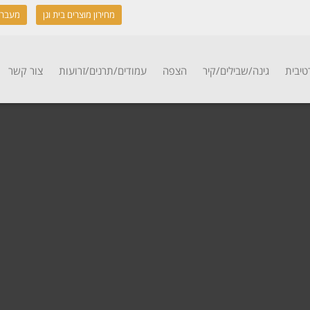
מחירון מוצרים בית וגן
מעבר 
טיבית
גינה/שבילים/קיר
הצפה
עמודים/תרנים/זרועות
צור קשר