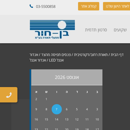
לאתר הישן שלנו
קטלוג אתר
03-5500858
שקועים
סרטון תדמית
דף הבית
/
תאורת רחוב/דקורטיבית
/
פנסים תפיסה מהצד
/
אנדור
אנגל LED
/ אנדור אנגל
אוגוסט 2026
ב
ג
ד
ה
ו
ש
א
2
1
9
8
7
6
5
4
3
16
15
14
13
12
11
10
23
22
21
20
19
18
17