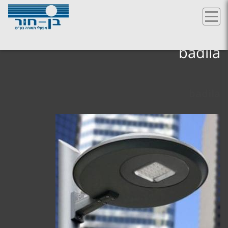
Ski
t
badila
conten
badila