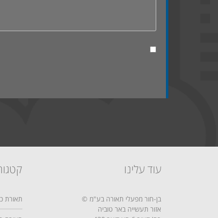
עוד עלינו
קטגור
בן-חור מפעלי תאורה בע"מ ©
תאורת כב
אזור תעשייה באר טוביה