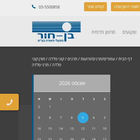
לאתר הישן שלנו
קטלוג אתר
03-5500858
שקועים
סרטון תדמית
דף הבית
/
עמודים/תרנים/זרועות
/
תרנים
/
קוני פלדה
/
תורן קוני
פלדה
/ תרני פלדה
אוגוסט 2026
ב
ג
ד
ה
ו
ש
א
2
1
9
8
7
6
5
4
3
16
15
14
13
12
11
10
23
22
21
20
19
18
17