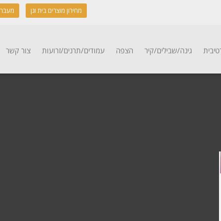
מחירון מוצרים בית וגן
מעבר 
טיבית
גינה/שבילים/קיר
הצפה
עמודים/תרנים/זרועות
צור קשר