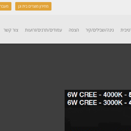
מחירון מוצרים בית וגן
מעבר 
טיבית
גינה/שבילים/קיר
הצפה
עמודים/תרנים/זרועות
צור קשר