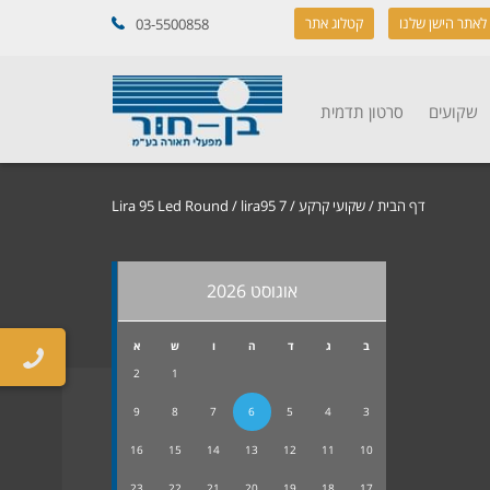
לאתר הישן שלנו
קטלוג אתר
03-5500858
שקועים
סרטון תדמית
דף הבית
/
שקועי קרקע
/
/ lira95 7
Lira 95 Led Round
אוגוסט 2026
ב
ג
ד
ה
ו
ש
א
2
1
9
8
7
6
5
4
3
16
15
14
13
12
11
10
23
22
21
20
19
18
17