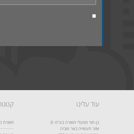
עוד עלינו
קטגור
בן-חור מפעלי תאורה בע"מ ©
תאורת כב
אזור תעשייה באר טוביה