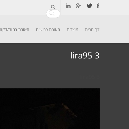
דף הבית
מוצרים
תאורת כבישים
תאורת רחוב/דקור
Ski
t
lira95 3
conten
lira95 3