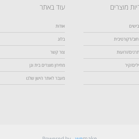
יות מוצרים
עוד באתר
ישים
אודות
וב/דקורטיבית
בלוג
רנים/זרועות
צור קשר
לים/קיר
מחירון מוצרים בית וגן
מעבר לאתר הישן שלנו
we
make
Powered by -