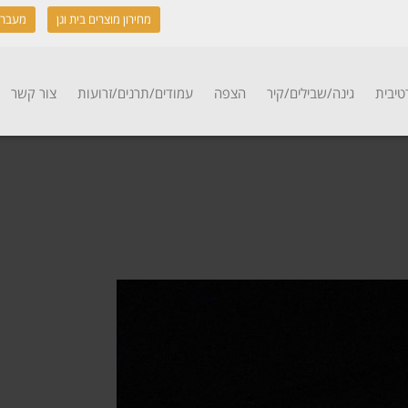
מחירון מוצרים בית וגן
מעבר 
טיבית
גינה/שבילים/קיר
הצפה
עמודים/תרנים/זרועות
צור קשר