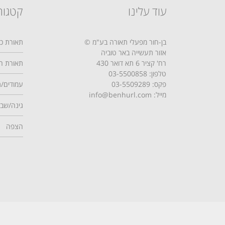
עוד עלינו
קטגור
בן-חור מפעלי תאורה בע"מ ©
תאורת כב
אזור תעשייה באר טוביה
רח' קציר 6 תא דואר 430
תאורת רח
טלפון:
03-5500858
פקס: 03-5509289
עמודים/ת
מייל: info@benhurl.com
גינה/שבי
הצפה