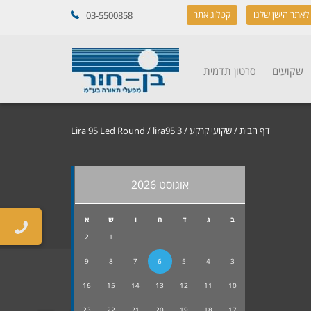
לאתר הישן שלנו
קטלוג אתר
03-5500858
שקועים
סרטון תדמית
דף הבית
/
שקועי קרקע
/
/ lira95 3
Lira 95 Led Round
אוגוסט 2026
ב
ג
ד
ה
ו
ש
א
2
1
9
8
7
6
5
4
3
16
15
14
13
12
11
10
23
22
21
20
19
18
17