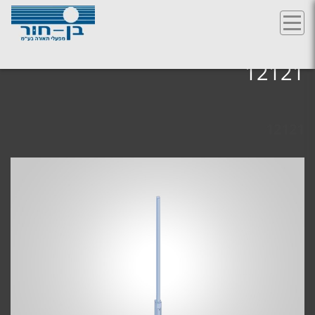
Ski
t
12121
conten
12121