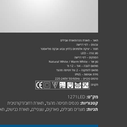
תאור – תאורת גינה/תאורת שבילים
צבעים – לפי דרישה
חומר – יציקת אלומיניום בלחץ צבוע אבקת פוליאסטר
סוג נורה – LED
הספקים – לפי דרישה
גוון אור – Natural White / Warm White
מותאם לגובה – 4מ' – 12 מ'
מתאם להתקנה – 2 צול תפיסה מהצד
מידת אטימות – IP65
פרטים טכניים – 220-240V 50/60Hz
תקנים:
מק"ט:
1271LED
קטגוריות:
פנסים תפיסה מהצד
,
תאורת רחוב/דקורטיבית
תגיות:
מוצרים מובילים
,
פארקים
,
שצפי"ם
,
תאורת כבישים
,
תאו