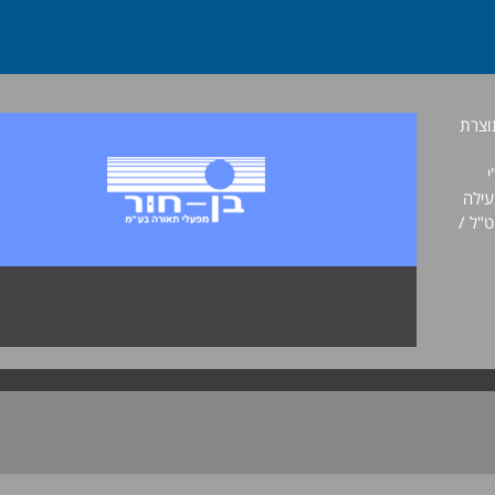
וצרת
י
עילה
ט"ל /