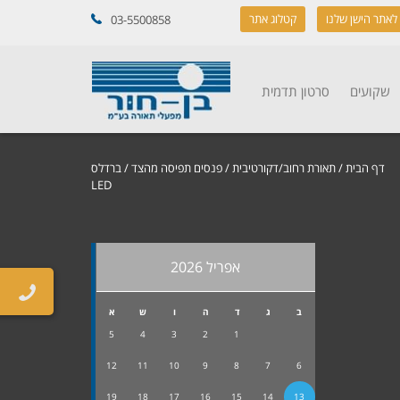
לאתר הישן שלנו
קטלוג אתר
03-5500858
שקועים
סרטון תדמית
דף הבית
/
תאורת רחוב/דקורטיבית
/
פנסים תפיסה מהצד
/ ברדלס
LED
אפריל 2026
ב
ג
ד
ה
ו
ש
א
5
4
3
2
1
12
11
10
9
8
7
6
19
18
17
16
15
14
13