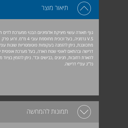
תיאור מוצר
גוף תאורה עשוי מיציקת אלומיניום הבנוי ממערכת לדים ת
V.S גרמניה, בעל זכוכית מחוסמת עובי 4 מ"מ. זרוע פרק
מתכווננת, ניתן להזמנה בעקומות פוטומטריות שונות עפ"
דרישה ובהתאם לאופי שטח הארה, בעל מערכת אופטית י
להארת רחובות, חניונים ,כבישים וכד'. ניתן להזמין בציוד מ
נל"ג עפ"י דרישה.
תמונות להמחשה