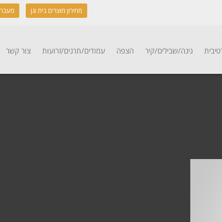
מחירון מוצרים בית וגן
מעבר 
טיבית
גינה/שבילים/קיר
הצפה
עמודים/תרנים/זרועות
צור קשר