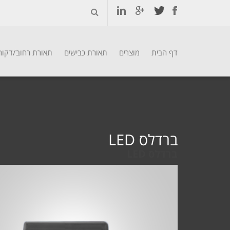
דף הבית
מוצרים
תאורת כבישים
תאורת רחוב/דקור
Ski
t
conten
ברדלס LED
ברדלס LED