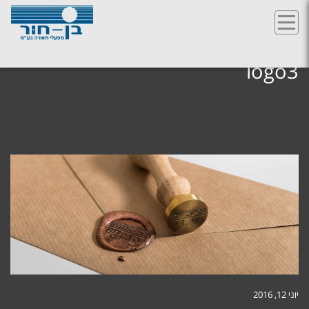
Ski
t
logo3
conten
logo3
יוני 12, 2016